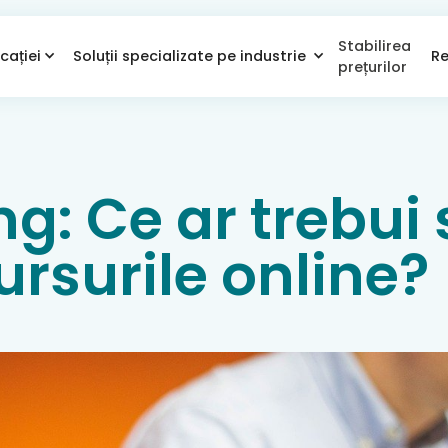
Stabilirea
cației
Soluții specializate pe industrie
Re
prețurilor
g: Ce ar trebui s
ursurile online?