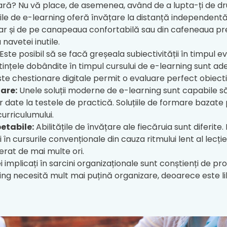
tară? Nu vă place, de asemenea, având de a lupta-ți de d
rile de e-learning oferă învățare la distanță independent
chiar și de pe canapeaua confortabilă sau din cafeneaua p
 navetei inutile.
Este posibil să se facă greșeala subiectivității în timpul ev
ștințele dobândite în timpul cursului de e-learning sunt a
te chestionare digitale permit o evaluare perfect obiect
zare:
Unele soluții moderne de e-learning sunt capabile s
r date la testele de practică. Soluțiile de formare bazate
urriculumului.
etabile:
Abilitățile de învățare ale fiecăruia sunt diferite.
ti în cursurile convenționale din cauza ritmului lent al lecți
lerat de mai multe ori.
 implicați în sarcini organizaționale sunt conștienți de pro
ning necesită mult mai puțină organizare, deoarece este li