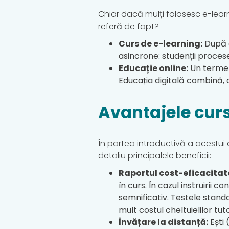
Chiar dacă mulți folosesc e-learni
referă de fapt?
Curs de e-learning:
După c
asincrone: studenții procese
Educație online:
Un termen
Educația digitală combină, 
Avantajele curs
În partea introductivă a acestui a
detaliu principalele beneficii:
Raportul cost-eficacitat
în curs. În cazul instruirii c
semnificativ. Testele stand
mult costul cheltuielilor tut
Învățare la distanță:
Ești 