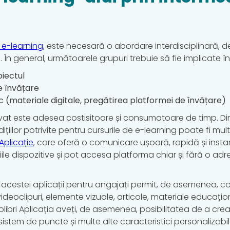
 e-learning
, este necesară o abordare interdisciplinară,
 În general, următoarele grupuri trebuie să fie implicate î
biectul
e învățare
ic (materiale digitale, pregătirea platformei de învățare)
t este adesea costisitoare și consumatoare de timp. Din fer
țiilor potrivite pentru cursurile de e-learning poate fi mul
 Aplicație
, care oferă o comunicare ușoară, rapidă și insta
le dispozitive și pot accesa platforma chiar și fără o adr
e acestei aplicații pentru angajați permit, de asemenea, c
ideoclipuri, elemente vizuale, articole, materiale educațio
Colibri Aplicația aveți, de asemenea, posibilitatea de a cre
sistem de puncte și multe alte caracteristici personalizabil