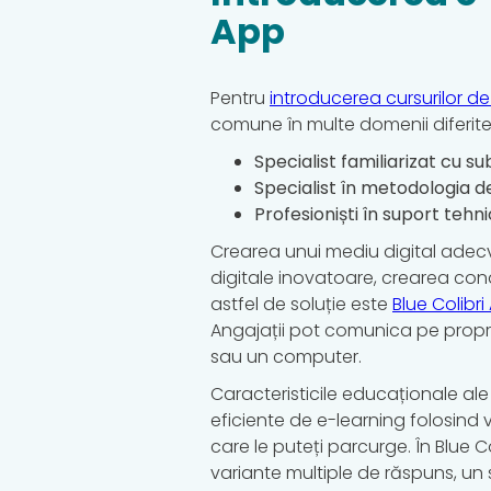
App
Pentru
introducerea cursurilor de
comune în multe domenii diferite.
Specialist familiarizat cu su
Specialist în metodologia d
Profesioniști în suport tehn
Crearea unui mediu digital adecva
digitale inovatoare, crearea condi
astfel de soluție este
Blue Colibri
Angajații pot comunica pe proprii
sau un computer.
Caracteristicile educaționale al
eficiente de e-learning folosind v
care le puteți parcurge. În Blue 
variante multiple de răspuns, un 