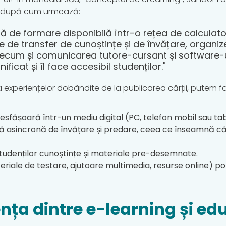
ng după cum urmează:
mă de formare disponibilă într-o rețea de calculat
 de transfer de cunoștințe și de învățare, organiz
precum și comunicarea tutore-cursant și software-ul
ficat și îl face accesibil studenților."
i a experiențelor dobândite de la publicarea cărții, putem 
desfășoară într-un mediu digital (PC, telefon mobil sau ta
ă asincronă de învățare și predare, ceea ce înseamnă că
studenților cunoștințe și materiale pre-desemnate.
eriale de testare, ajutoare multimedia, resurse online) po
ența dintre e-learning și ed