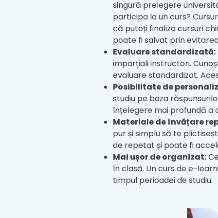
singură prelegere universi
participa la un curs? Cursu
că puteți finaliza cursuri 
poate fi salvat prin evitarea
Evaluare standardizată:
imparțiali instructori. Cuno
evaluare standardizat. Aces
Posibilitate de personali
studiu pe baza răspunsurilo
înțelegere mai profundă a c
Materiale de învățare rep
pur și simplu să te plictiseș
de repetat și poate fi acce
Mai ușor de organizat:
Cei
în clasă. Un curs de e-lear
timpul perioadei de studiu.