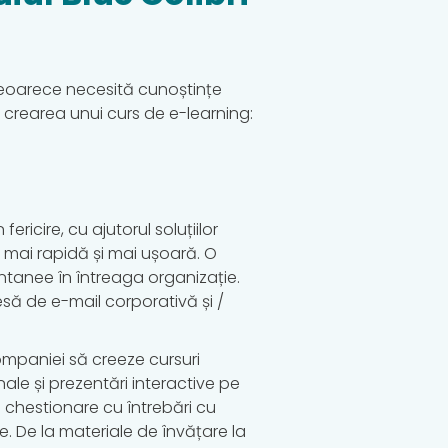
 deoarece necesită cunoștințe
n crearea unui curs de e-learning:
icire, cu ajutorul soluțiilor
t mai rapidă și mai ușoară. O
ntanee în întreaga organizație.
esă de e-mail corporativă și /
ompaniei să creeze cursuri
nale și prezentări interactive pe
a chestionare cu întrebări cu
e. De la materiale de învățare la