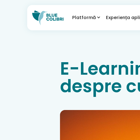
Platformă
Experiența apli
E-Learnin
despre c