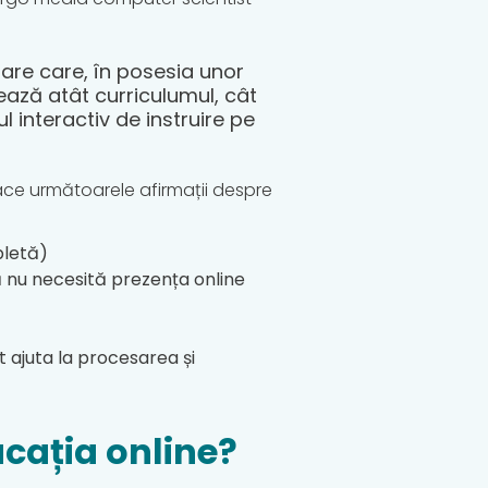
oare care, în posesia unor
ează atât curriculumul, cât
 interactiv de instruire pe
face următoarele afirmații despre
bletă)
 nu necesită prezența online
t ajuta la procesarea și
ucația online?