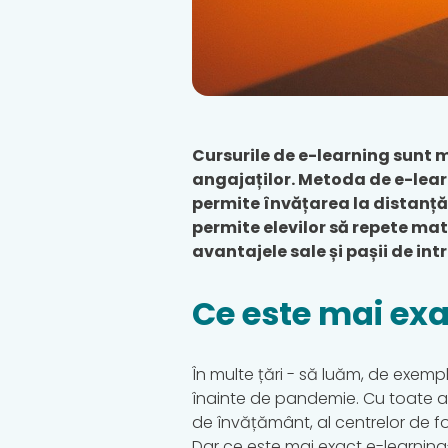
Cursurile de e-learning sunt m
angajaților. Metoda de e-learn
permite învățarea la distanță
permite elevilor să repete mat
avantajele sale și pașii de in
Ce este mai exa
În multe țări - să luăm, de exemp
înainte de pandemie. Cu toate ac
de învățământ, al centrelor de fo
Dar ce este mai exact e-learning