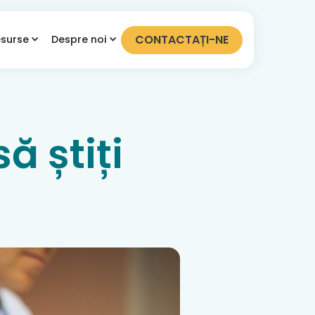
CONTACTAȚI-NE
surse
Despre noi
ă știți