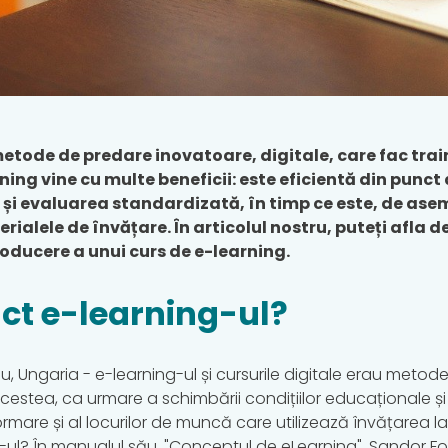
etode de predare inovatoare, digitale, care fac trai
ing vine cu multe beneficii: este eficientă din punct 
 și evaluarea standardizată, în timp ce este, de ase
erialele de învățare. În articolul nostru, puteți afla 
troducere a unui curs de e-learning.
ct e-learning-ul?
lu, Ungaria - e-learning-ul și cursurile digitale erau met
estea, ca urmare a schimbării condițiilor educaționale și 
rmare și al locurilor de muncă care utilizează învățarea la
-ul? În manualul său, "Conceptul de eLearning", Sandor F