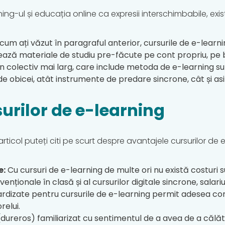
ng-ul și educația online ca expresii interschimbabile, exist
um ați văzut în paragraful anterior, cursurile de e-lear
ază materiale de studiu pre-făcute pe cont propriu, pe baz
 colectiv mai larg, care include metoda de e-learning s
de obicei, atât instrumente de predare sincrone, cât și a
urilor de e-learning
rticol puteți citi pe scurt despre avantajele cursurilor de e
e:
Cu cursuri de e-learning de multe ori nu există costuri 
onvenționale în clasă și al cursurilor digitale sincrone, salar
ardizate pentru cursurile de e-learning permit adesea co
orelui.
(dureros) familiarizat cu sentimentul de a avea de a călăto