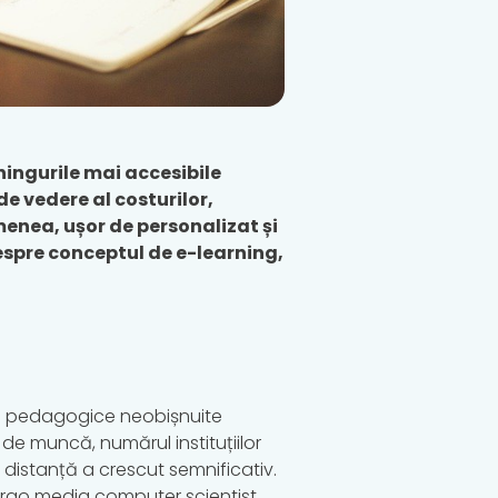
ningurile mai accesibile
de vedere al costurilor,
menea, ușor de personalizat și
despre conceptul de e-learning,
ode pedagogice neobișnuite
de muncă, numărul instituțiilor
 distanță a crescut semnificativ.
orgo media computer scientist