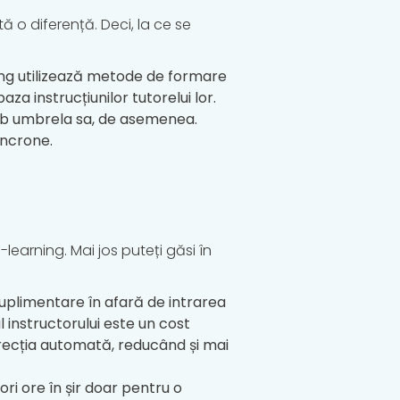
ă o diferență. Deci, la ce se
ning utilizează metode de formare
a instrucțiunilor tutorelui lor.
ub umbrela sa, de asemenea.
sincrone.
-learning. Mai jos puteți găsi în
suplimentare în afară de intrarea
iul instructorului este un cost
recția automată, reducând și mai
ri ore în șir doar pentru o