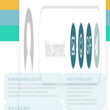
Educație digitală
Administrație
Engagement
PERSONALIZAȚI
NOTIFICAȚI
Rămâneți cu ușurință apropiați de
Adresați-vă imediat
brand: aplicația și particularitățile
angajaților care nu
sale vor fi complet adaptate
lucrează la birou,
aspectului și nevoilor companiei dvs.
prezentându-le
informații esențiale și
știri bine direcționate.
ACCESAȚI