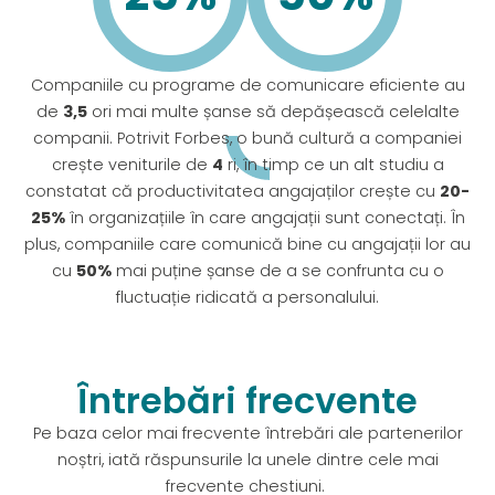
Companiile cu programe de comunicare eficiente au
de
3,5
ori mai multe șanse să depășească celelalte
companii. Potrivit Forbes, o bună cultură a companiei
crește veniturile de
4
ri, în timp ce un alt studiu a
constatat că productivitatea angajaților crește cu
20-
25%
în organizațiile în care angajații sunt conectați. În
plus, companiile care comunică bine cu angajații lor au
cu
50%
mai puține șanse de a se confrunta cu o
fluctuație ridicată a personalului.
Întrebări frecvente
Pe baza celor mai frecvente întrebări ale partenerilor
noștri, iată răspunsurile la unele dintre cele mai
frecvente chestiuni.