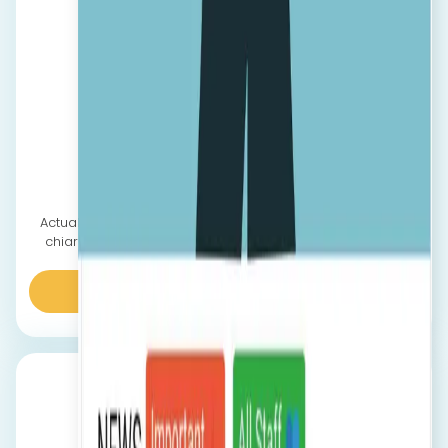
LOGISTICĂ
Actualizări în timp real și documente ușor de descărcat,
chiar și pe teren, pentru o comunicare transparentă și
accesibilă.
Aflaţi mai multe