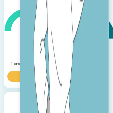
Producție
Transformă trainingurile obligatorii de SSM în materiale
ușor de accesat și de înțeles.
Aflaţi mai multe