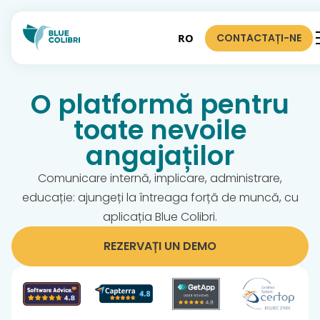
CONTACTAȚI-NE
RO
O platformă pentru
toate nevoile
angajaților
Comunicare internă, implicare, administrare,
educație: ajungeți la întreaga forță de muncă, cu
aplicația Blue Colibri.
REZERVAȚI UN DEMO