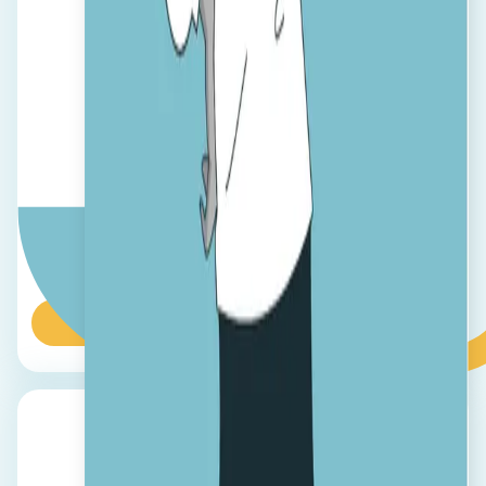
Construcții
Sistem intern de recomandare, conținut tradus automat și
multe altele, pentru a vă ajuta să implicați angajații și să
mențineți ratele de rotație ale personalului scăzute.
Aflaţi mai multe