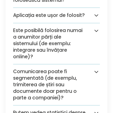
folosească sistemul?
Da, ei pot accesa cu ușurință aplicația de
Aplicația este ușor de folosit?
pe telefoanele lor mobile.
Da, platforma este ușor de folosit și la fel de
Este posibilă folosirea numai
simplu de navigat ca orice platformă de
a anumitor părți ale
social media.
sistemului (de exemplu:
integrare sau învățare
online)?
Da, avem peste 30 de caracteristici, dar
Comunicarea poate fi
este perfect posibil să folosim platforma
segmentată (de exemplu,
doar în scopuri specifice, de exemplu
trimiterea de știri sau
instruire. Activăm doar funcțiile de care
documente doar pentru o
aveți cu adevărat nevoie, iar restul pot fi
adăugate în aplicația dvs. mai târziu.
parte a companiei)?
Toate caracteristicile noastre pot fi
Putem vedea statistici despre