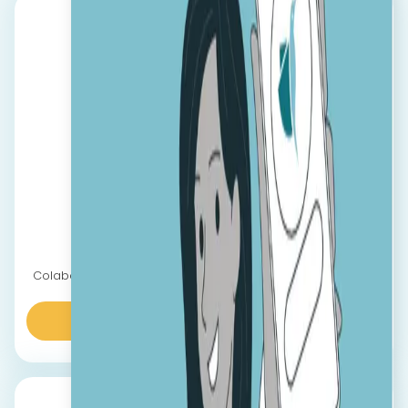
Retail
Colaborează și construiește comunități între magazine și
puncte de lucru.
Aflaţi mai multe