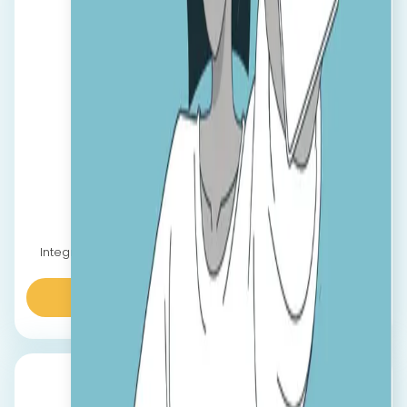
HORECA
Integrează noii angajați cât mai rapid pentru a susține
obiectivele comerciale.
Aflaţi mai multe