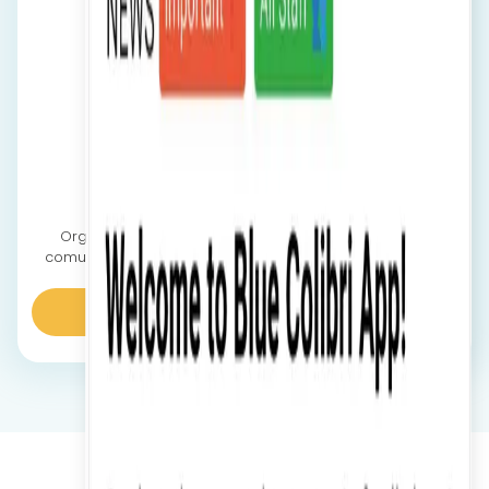
DOMENIUL SĂNĂTĂȚII
Organizațiile din domeniul sănătății au nevoie de o
comunicare eficientă între ture, departamente și locații.
Centralizați totul într-o singură platformă.
Aflaţi mai multe