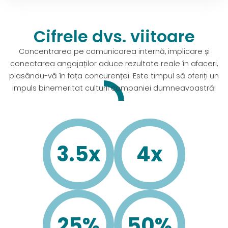
Cifrele dvs. viitoare
Concentrarea pe comunicarea internă, implicare și
conectarea angajaților aduce rezultate reale în afaceri,
plasându-vă în fața concurenței. Este timpul să oferiți un
impuls binemeritat culturii companiei dumneavoastră!
3
.
5
x
4
x
25
%
50
%