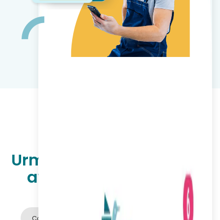
Următoarele domenii au
avut încredere în noi
Producție
Logistică
Comerț cu amănuntul și servicii
Construcții