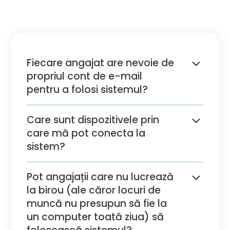
Fiecare angajat are nevoie de
propriul cont de e-mail
pentru a folosi sistemul?
Nu, nu este necesară o adresă de e-mail;
Care sunt dispozitivele prin
un ID de utilizator unic este tot ceea ce este
care mă pot conecta la
necesar pentru a accesa sistemul.
sistem?
Sistemul poate fi accesat de pe computer,
Pot angajații care nu lucrează
smartphone, tabletă sau KIOSK.
la birou (ale căror locuri de
muncă nu presupun să fie la
un computer toată ziua) să