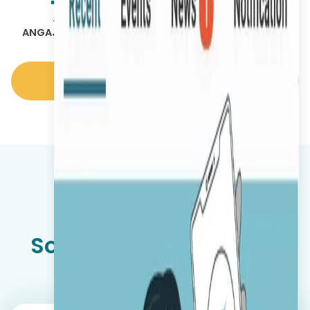
70
%
8
+
ANGAJAȚI FĂRĂ BIROU
ȚĂRI
POVESTIRI DE SUCCES
Soluții specializate pe
industrie