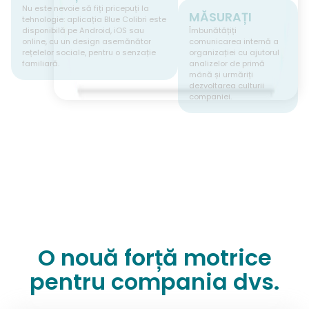
Nu este nevoie să fiți pricepuți la
MĂSURAȚI
tehnologie: aplicația Blue Colibri este
disponibilă pe Android, iOS sau
Îmbunătățiți
online, cu un design asemănător
comunicarea internă a
rețelelor sociale, pentru o senzație
organizației cu ajutorul
familiară.
analizelor de primă
mână și urmăriți
dezvoltarea culturii
companiei.
O nouă forță motrice
pentru compania dvs.